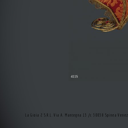
411S
La Gioia 2 S.R.L. Via A. Mantegna 13 /c 30038 Spinea Vene