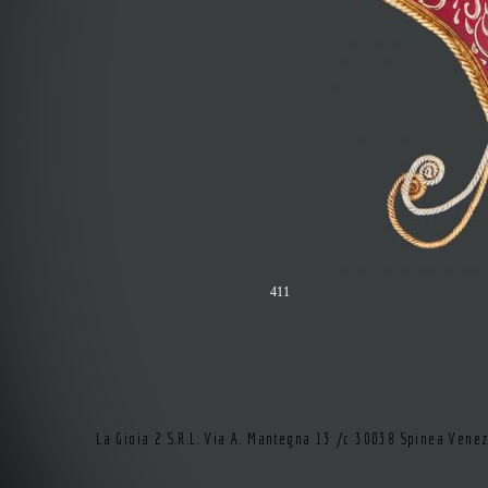
411
La Gioia 2 S.R.L. Via A. Mantegna 13 /c 30038 Spinea Vene