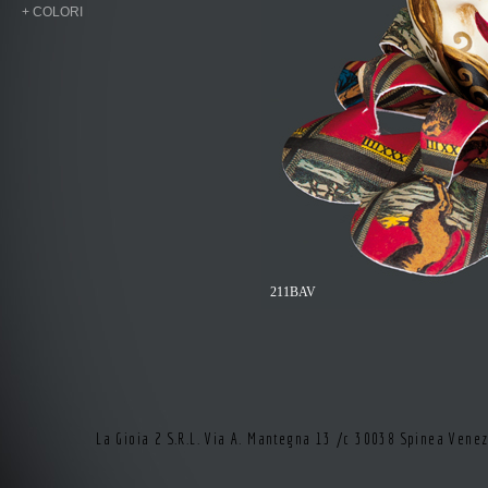
+ COLORI
211BAV
La Gioia 2 S.R.L. Via A. Mantegna 13 /c 30038 Spinea Vene