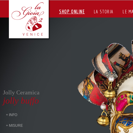
SHOP ONLINE
LA STORIA
LE M
Jolly Ceramica
jolly buffo
+ INFO
+ MISURE