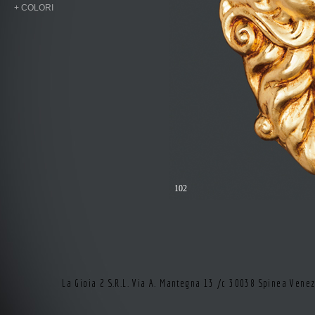
+ COLORI
102
La Gioia 2 S.R.L. Via A. Mantegna 13 /c 30038 Spinea Vene