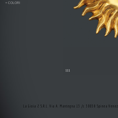
+ COLORI
111
La Gioia 2 S.R.L. Via A. Mantegna 13 /c 30038 Spinea Vene