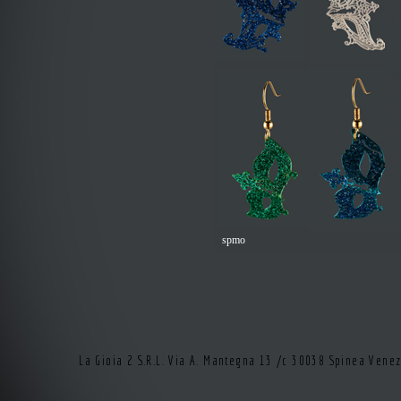
spmo
La Gioia 2 S.R.L. Via A. Mantegna 13 /c 30038 Spinea Vene