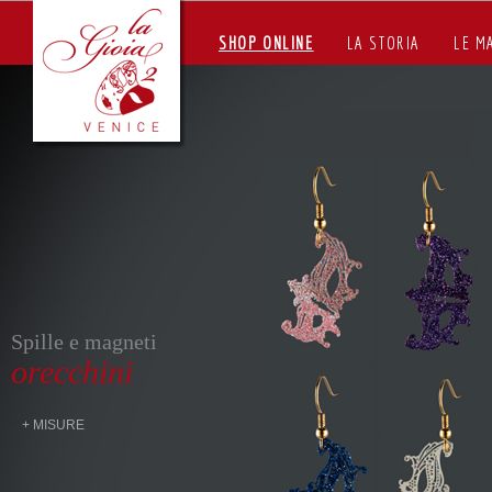
SHOP ONLINE
LA STORIA
LE M
Spille e magneti
orecchini
+ MISURE