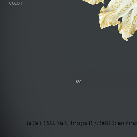
+ COLORI
660
La Gioia 2 S.R.L. Via A. Mantegna 13 /c 30038 Spinea Vene