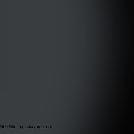
415087986 -
info@lagioia2.com