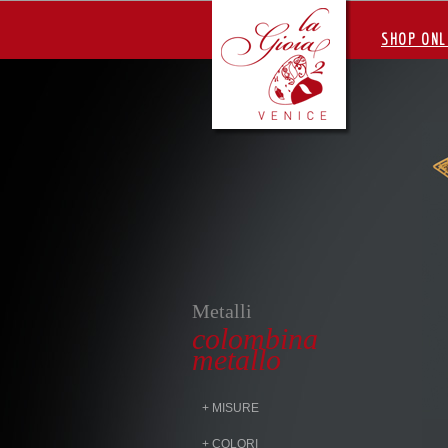
SHOP ONL
Metalli
colombina
metallo
+ MISURE
+ COLORI