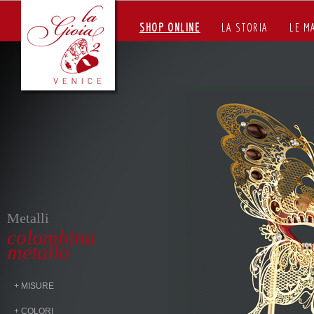
SHOP ONLINE
LA STORIA
LE M
Metalli
colombina
metallo
+ MISURE
+ COLORI