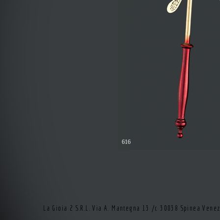
616
La Gioia 2 S.R.L. Via A. Mantegna 13 /c 30038 Spinea Vene