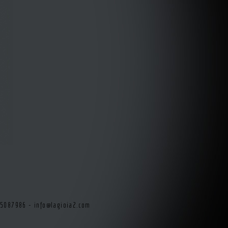
415087986 -
info@lagioia2.com