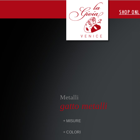
SHOP ONL
Metalli
gatto metalli
+ MISURE
+ COLORI