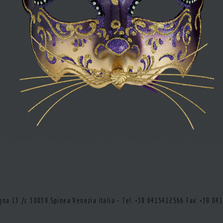
tegna 13 /c 30038 Spinea Venezia Italia - Tel. +39 0415412566 Fax: +39 0