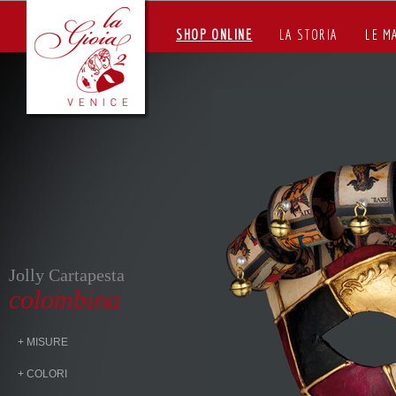
SHOP ONLINE
LA STORIA
LE M
Jolly Cartapesta
colombina
+ MISURE
+ COLORI