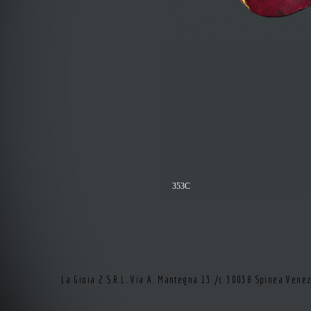
353C
La Gioia 2 S.R.L. Via A. Mantegna 13 /c 30038 Spinea Vene