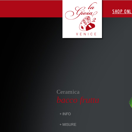
SHOP ONL
Ceramica
bacco frutta
+ INFO
+ MISURE