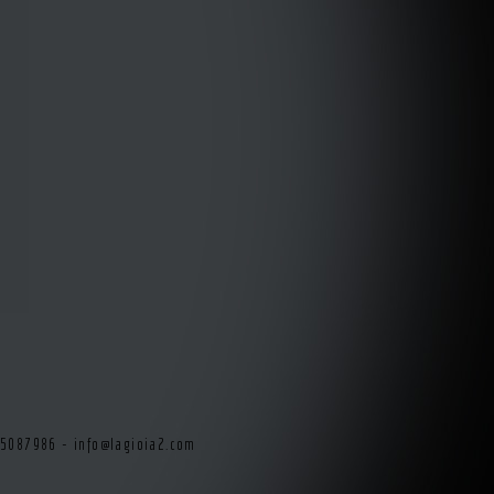
415087986 -
info@lagioia2.com