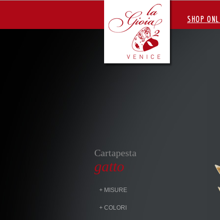
SHOP ONL
Cartapesta
gatto
+ MISURE
+ COLORI