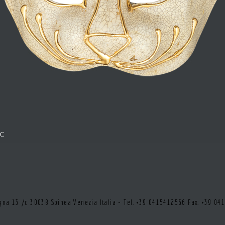
0C
tegna 13 /c 30038 Spinea Venezia Italia - Tel. +39 0415412566 Fax: +39 0