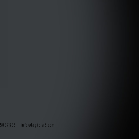
415087986 -
info@lagioia2.com