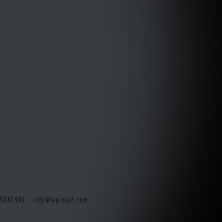
415087986 -
info@lagioia2.com