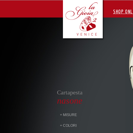
SHOP ONL
Cartapesta
nasone
+ MISURE
+ COLORI