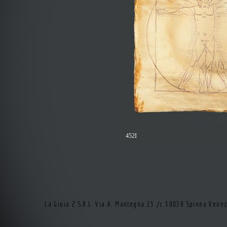
452I
La Gioia 2 S.R.L. Via A. Mantegna 13 /c 30038 Spinea Vene